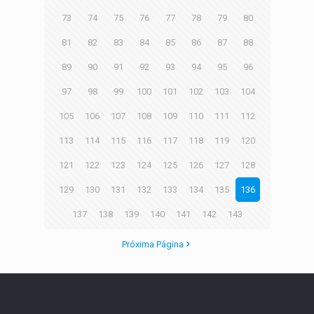
73
74
75
76
77
78
79
80
81
82
83
84
85
86
87
88
89
90
91
92
93
94
95
96
97
98
99
100
101
102
103
104
105
106
107
108
109
110
111
112
113
114
115
116
117
118
119
120
121
122
123
124
125
126
127
128
129
130
131
132
133
134
135
136
137
138
139
140
141
142
143
Próxima Página