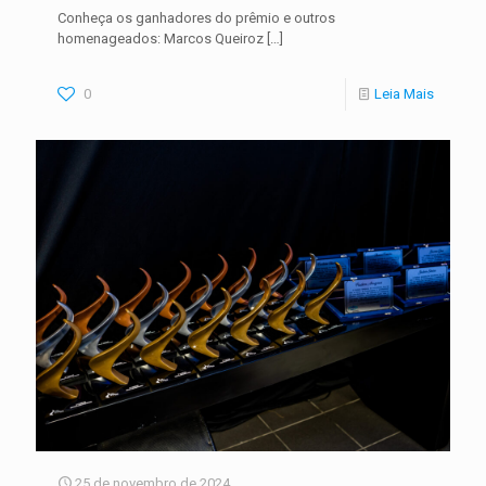
Conheça os ganhadores do prêmio e outros
homenageados: Marcos Queiroz
[…]
0
Leia Mais
25 de novembro de 2024