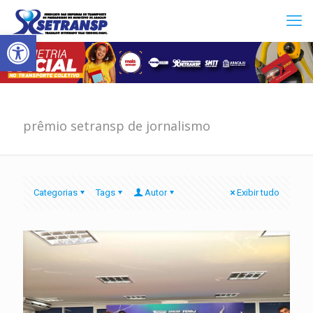
Abrir a barra de ferramentas
prêmio setransp de jornalismo
Categorias
Tags
Autor
Exibir tudo