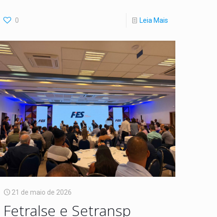
0
Leia Mais
21 de maio de 2026
Fetralse e Setransp