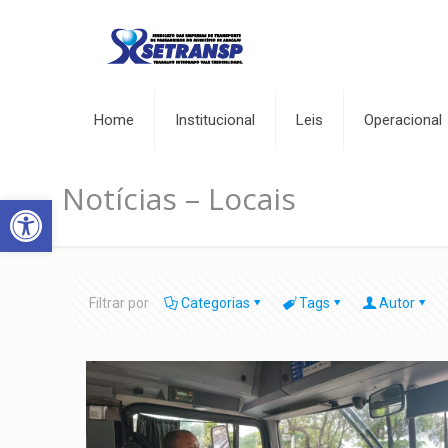
Home
Institucional
Leis
Operacional
Notícias – Locais
Abrir a barra de ferramentas
Filtrar por
Categorias
Tags
Autor