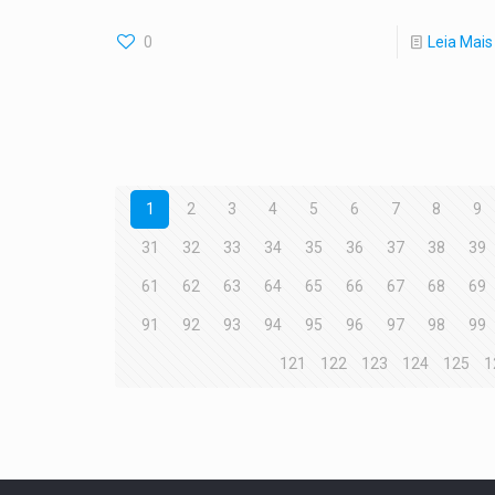
0
Leia Mais
1
2
3
4
5
6
7
8
9
31
32
33
34
35
36
37
38
39
61
62
63
64
65
66
67
68
69
91
92
93
94
95
96
97
98
99
121
122
123
124
125
1