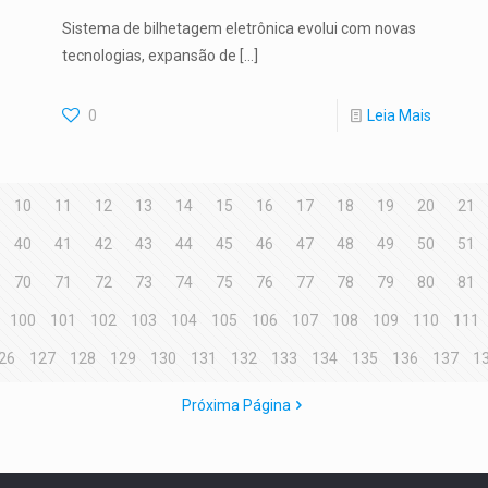
Sistema de bilhetagem eletrônica evolui com novas
tecnologias, expansão de
[…]
0
Leia Mais
10
11
12
13
14
15
16
17
18
19
20
21
40
41
42
43
44
45
46
47
48
49
50
51
70
71
72
73
74
75
76
77
78
79
80
81
100
101
102
103
104
105
106
107
108
109
110
111
26
127
128
129
130
131
132
133
134
135
136
137
1
Próxima Página