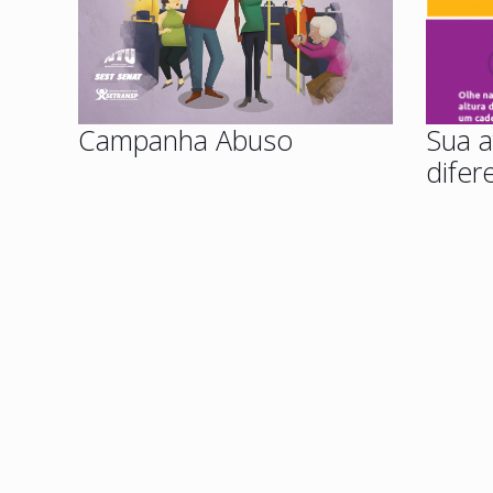
Campanha Abuso
Sua a
difer