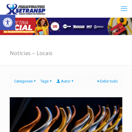
Abrir a barra de ferramentas
Notícias – Locais
Categorias
Tags
Autor
Exibir tudo