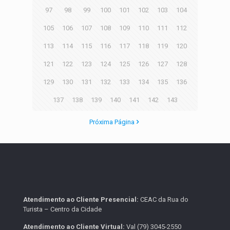
97
98
99
100
101
102
103
104
105
106
107
108
109
110
111
112
113
114
115
116
117
118
119
120
121
122
123
124
125
126
127
128
129
130
131
132
133
134
135
136
137
138
139
140
141
142
143
Próxima Página
Atendimento ao Cliente Presencial:
CEAC da Rua do
Turista – Centro da Cidade
Atendimento ao Cliente Virtual:
Val (79) 3045-2550