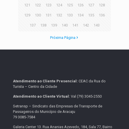
121
122
123
124
125
126
127
128
129
130
131
132
133
134
135
136
137
138
139
140
141
142
143
Próxima Página
Atendimento ao Cliente Presencial:
CEAC da Rua do
Turista – Centro da Cidade
Atendimento ao Cliente Virtual:
Val (79) 3045-2550
Setransp – Sindicato das Empresas de Transporte de
Passageiros do Município de Aracaju
79 3085-7584
Galeria Center 13. Rua Ananias Azevedo, 184, Sala 77, Bairro