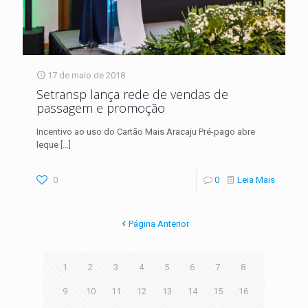
17 de maio de 2018
Setransp lança rede de vendas de
passagem e promoção
Incentivo ao uso do Cartão Mais Aracaju Pré-pago abre
leque
[…]
0
0
Leia Mais
Página Anterior
1
2
3
4
5
6
7
8
9
10
11
12
13
14
15
16