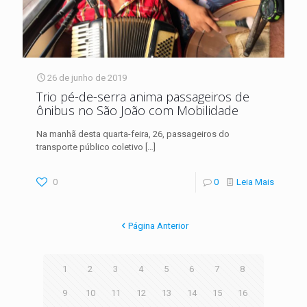
26 de junho de 2019
Trio pé-de-serra anima passageiros de
ônibus no São João com Mobilidade
Na manhã desta quarta-feira, 26, passageiros do
transporte público coletivo
[…]
0
0
Leia Mais
Página Anterior
1
2
3
4
5
6
7
8
9
10
11
12
13
14
15
16