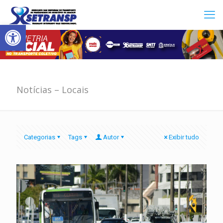
Abrir a barra de ferramentas
Notícias – Locais
Categorias
Tags
Autor
Exibir tudo