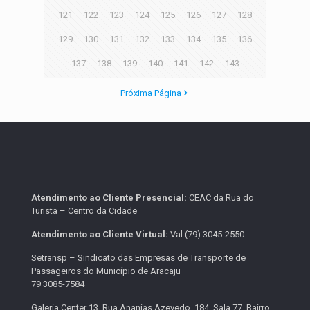
121
122
123
124
125
126
127
128
129
130
131
132
133
134
135
136
137
138
139
140
141
142
143
Próxima Página
Atendimento ao Cliente Presencial:
CEAC da Rua do
Turista – Centro da Cidade
Atendimento ao Cliente Virtual:
Val (79) 3045-2550
Setransp – Sindicato das Empresas de Transporte de
Passageiros do Município de Aracaju
79 3085-7584
Galeria Center 13. Rua Ananias Azevedo, 184, Sala 77, Bairro