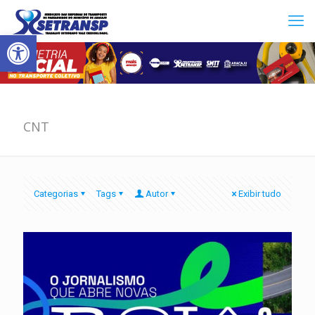
Abrir a barra de ferramentas
CNT
Categorias
Tags
Autor
Exibir tudo