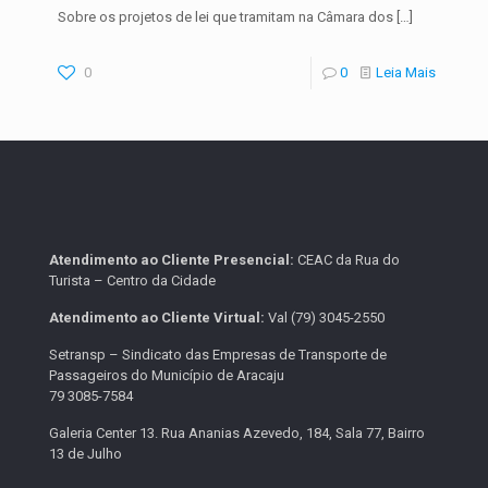
Sobre os projetos de lei que tramitam na Câmara dos
[…]
0
0
Leia Mais
Atendimento ao Cliente Presencial:
CEAC da Rua do
Turista – Centro da Cidade
Atendimento ao Cliente Virtual:
Val (79) 3045-2550
Setransp – Sindicato das Empresas de Transporte de
Passageiros do Município de Aracaju
79 3085-7584
Galeria Center 13. Rua Ananias Azevedo, 184, Sala 77, Bairro
13 de Julho