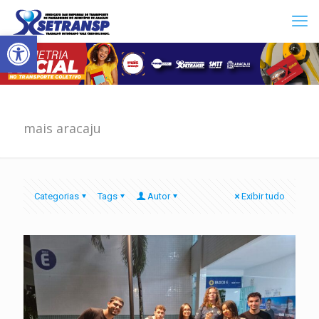
Abrir a barra de ferramentas
mais aracaju
Categorias
Tags
Autor
Exibir tudo