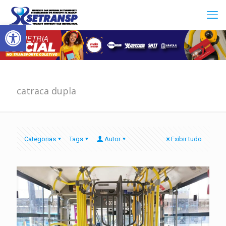
Abrir a barra de ferramentas
catraca dupla
Categorias
Tags
Autor
Exibir tudo