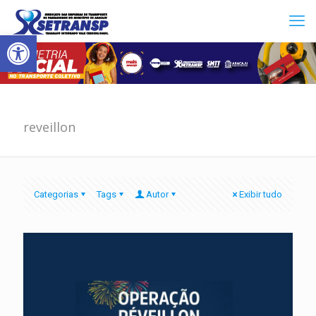
Abrir a barra de ferramentas
reveillon
Categorias
Tags
Autor
Exibir tudo