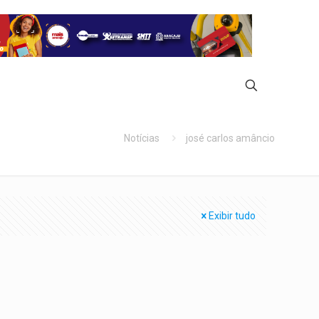
Notícias
josé carlos amâncio
Exibir tudo