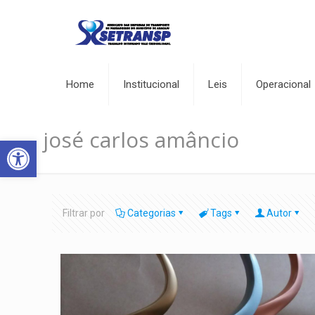
Home
Institucional
Leis
Operacional
josé carlos amâncio
Abrir a barra de ferramentas
Filtrar por
Categorias
Tags
Autor