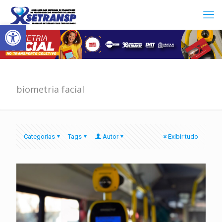
Abrir a barra de ferramentas
biometria facial
Categorias
Tags
Autor
Exibir tudo