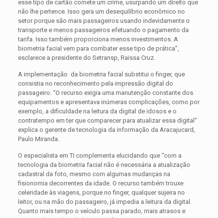
esse tipo de cartão comete um crime, usurpando um direito que
não lhe pertence. Isso gera um desequilíbrio econômico no
setor porque são mais passageiros usando indevidamente o
transporte e menos passageiros efetuando o pagamento da
tarifa. Isso também proporciona menos investimentos. A
biometria facial vem para combater esse tipo de prática”,
esclarece a presidente do Setransp, Raissa Cruz.
A implementação da biometria facial substitui o finger, que
consistia no reconhecimento pela impressão digital do
passageiro. “O recurso exigia uma manutenção constante dos
equipamentos e apresentava inúmeras complicações, como por
exemplo, a dificuldade na leitura da digital de idosos e o
contratempo em ter que comparecer para atualizar essa digital”
explica o gerente de tecnologia da informação da Aracajucard,
Paulo Miranda.
O especialista em TI complementa elucidando que “com a
tecnologia da biometria facial não é necessária a atualização
cadastral da foto, mesmo com algumas mudanças na
fisionomia decorrentes da idade. O recurso também trouxe
celeridade às viagens, porque no finger, qualquer sujeira no
leitor, ou na mão do passageiro, já impedia a leitura da digital.
Quanto mais tempo o veículo passa parado, mais atrasos e