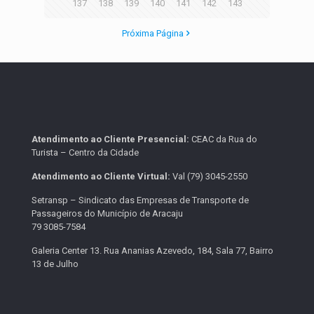
137
138
139
140
141
142
143
Próxima Página
Atendimento ao Cliente Presencial:
CEAC da Rua do
Turista – Centro da Cidade
Atendimento ao Cliente Virtual:
Val (79) 3045-2550
Setransp – Sindicato das Empresas de Transporte de
Passageiros do Município de Aracaju
79 3085-7584
Galeria Center 13. Rua Ananias Azevedo, 184, Sala 77, Bairro
13 de Julho