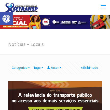
Abrir a barra de ferramentas
Notícias – Locais
Categorias
Tags
Autor
Exibir tudo