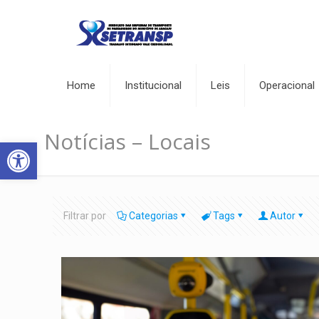
Home
Institucional
Leis
Operacional
Notícias – Locais
Abrir a barra de ferramentas
Filtrar por
Categorias
Tags
Autor