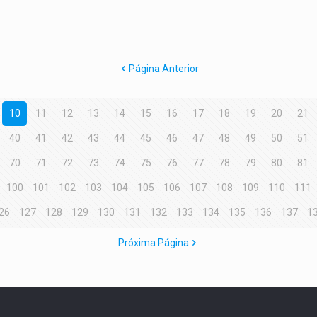
Página Anterior
10
11
12
13
14
15
16
17
18
19
20
21
40
41
42
43
44
45
46
47
48
49
50
51
70
71
72
73
74
75
76
77
78
79
80
81
100
101
102
103
104
105
106
107
108
109
110
111
26
127
128
129
130
131
132
133
134
135
136
137
1
Próxima Página