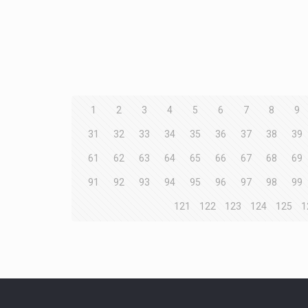
1
2
3
4
5
6
7
8
9
31
32
33
34
35
36
37
38
39
61
62
63
64
65
66
67
68
69
91
92
93
94
95
96
97
98
99
121
122
123
124
125
1