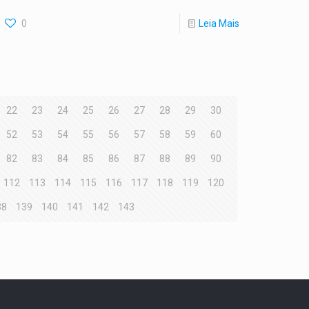
0
Leia Mais
22
23
24
25
26
27
28
29
30
52
53
54
55
56
57
58
59
60
82
83
84
85
86
87
88
89
90
112
113
114
115
116
117
118
119
120
38
139
140
141
142
143