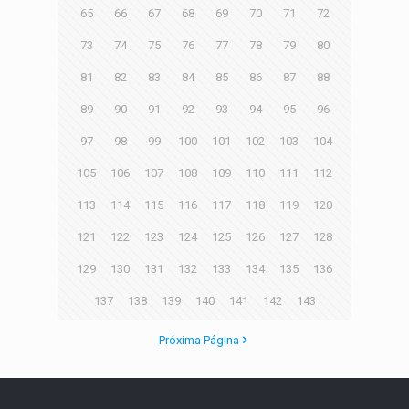
65
66
67
68
69
70
71
72
73
74
75
76
77
78
79
80
81
82
83
84
85
86
87
88
89
90
91
92
93
94
95
96
97
98
99
100
101
102
103
104
105
106
107
108
109
110
111
112
113
114
115
116
117
118
119
120
121
122
123
124
125
126
127
128
129
130
131
132
133
134
135
136
137
138
139
140
141
142
143
Próxima Página