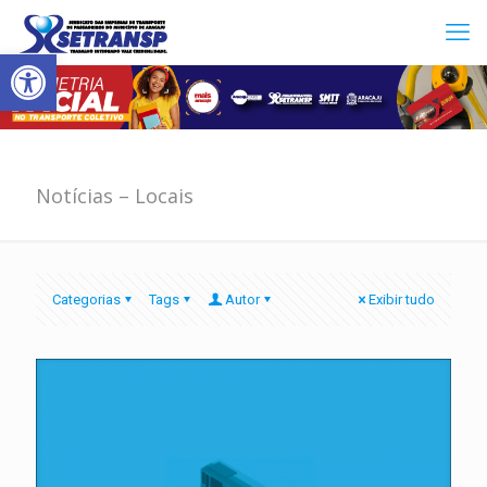
Abrir a barra de ferramentas
Notícias – Locais
Categorias
Tags
Autor
Exibir tudo