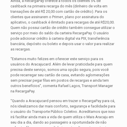
Ainda, a RecargaPay oferece a todos os clientes 5% de
cashback na primeira recarga do mês (dinheiro de volta em
transações de até R$ 20,00 com cartão de crédito). Para os
clientes que assinarem o Prime+, plano por assinatura do
aplicativo, o cashback é ilimitado para recargas de até R$20,00.
Quem não possui cartão de crédito também consegue utilizar o
serviço por meio do saldo da carteira RecargaPay. O usuário
pode adicionar crédito à carteira digital via PIX, transferência
bancária, depósito ou boleto e depois usar o valor para realizar
as recargas.
“Estamos muito felizes em oferecer este serviço para os
usuários do Aracajucard. Além de levar praticidade para quem
precisa deste serviço, somos uma opção segura, pois você
pode recarregar seu cartão de casa, evitando aglomerações
sem precisar pegar filas em postos de recargas e ainda tem
outros benefícios”, comenta Rafael Lagos, Transport Manager
na RecargaPay.
“Quando a Aracajucard pensou em trazer o RecargaPay para cá,
nós idealizamos dar mais conforto, segurança e facilidade para
o usuário do Transporte Público Coletivo. Acreditamos que isso
irá facilitar ainda mais a vida de quem utiliza o Mais Aracaju em
seu dia a dia, dando ao passageiro a oportunidade de não