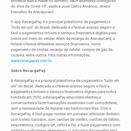
enfrentar filas e mexer no dinheiro, vetor altamente contagioso
do vírus da Covid-19”, explica José Carlos Amâncio, diretor
Executivo da Aracajucard.
O app RecargaPay é a principal plataforma de pagamentos
“tudo em um” do Brasil, dedicada a oferecer acesso seguro e
fácil a pagamentos móveis e serviços financeiros digitais para
todos por meio do celular. Além da recarga do AracajuCard, a
fintech oferece diferentes serviços financeiros, como
pagamento de contas, recarga de celular, compra de gás de
cozinha, entre outros. Para outras informações:
www.recargapay.com.br
.
Sobre RecargaPay
A RecargaPay é a principal plataforma de pagamentos “tudo em
um” do Brasil, dedicada a oferecer acesso seguro e fácil a
pagamentos móveis e serviços financeiros digitais para todos.
Fundada em 2010, a RecargaPay empodera clientes e
comerciantes a fazer transações essenciais com comodidade,
sem a necessidade de esperar nas tradicionais filas. Com a
RecargaPay, é fácil pagar contas em parcelas; adicionar dinheiro
com boleto bancário, com cartões de crédito, cartões de débito,
empréstimos, códigos QR, mPOS e Pix; e fazer pagamentos com
múltiplas e eficientes alternativas. O aplicativo RecargaPay está