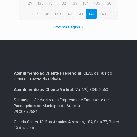
129
130
131
132
133
134
135
136
137
138
139
140
141
142
143
Próxima Página
Atendimento ao Cliente Presencial:
CEAC da Rua do
Turista – Centro da Cidade
Atendimento ao Cliente Virtual:
Val (79) 3045-2550
Setransp – Sindicato das Empresas de Transporte de
Passageiros do Município de Aracaju
79 3085-7584
Galeria Center 13. Rua Ananias Azevedo, 184, Sala 77, Bairro
13 de Julho