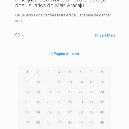
dos usuários do Mais Aracaju
Os usuários dos cartões Mais Aracaju acabam de ganhar
um
[…]
0
Leia Mais
Página Anterior
1
2
3
4
5
6
7
8
9
10
11
12
13
14
15
16
17
18
19
20
21
22
23
24
25
26
27
28
29
30
31
32
33
34
35
36
37
38
39
40
41
42
43
44
45
46
47
48