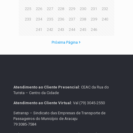
225
226
227
228
229
230
231
232
233
234
235
236
237
238
239
240
241
242
243
244
245
246
Próxima Página
Atendimento ao Cliente Presencial:
CEAC da Rua do
Turista – Centro da Cidade
Atendimento ao Cliente Virtual:
Val (79) 3045-2550
Setransp – Sindicato das Empresas de Transporte de
Passageiros do Município de Aracaju
79 3085-7584