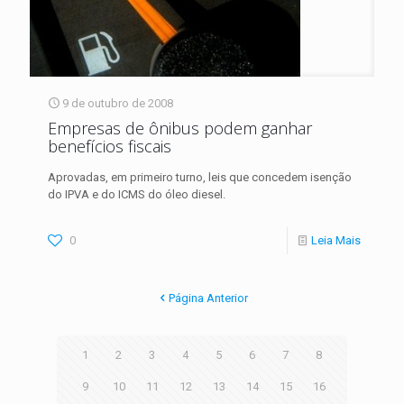
9 de outubro de 2008
Empresas de ônibus podem ganhar
benefícios fiscais
Aprovadas, em primeiro turno, leis que concedem isenção
do IPVA e do ICMS do óleo diesel.
0
Leia Mais
Página Anterior
1
2
3
4
5
6
7
8
9
10
11
12
13
14
15
16