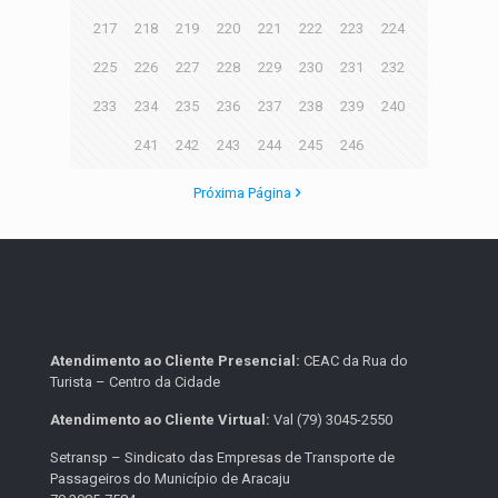
217
218
219
220
221
222
223
224
225
226
227
228
229
230
231
232
233
234
235
236
237
238
239
240
241
242
243
244
245
246
Próxima Página
Atendimento ao Cliente Presencial:
CEAC da Rua do
Turista – Centro da Cidade
Atendimento ao Cliente Virtual:
Val (79) 3045-2550
Setransp – Sindicato das Empresas de Transporte de
Passageiros do Município de Aracaju