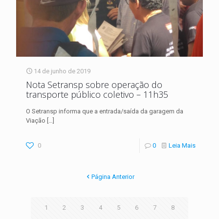
14 de junho de 2019
Nota Setransp sobre operação do
transporte público coletivo – 11h35
O Setransp informa que a entrada/saída da garagem da
Viação
[…]
0
0
Leia Mais
Página Anterior
1
2
3
4
5
6
7
8