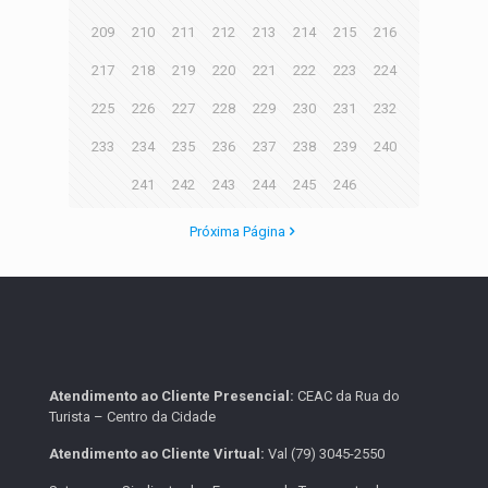
209
210
211
212
213
214
215
216
217
218
219
220
221
222
223
224
225
226
227
228
229
230
231
232
233
234
235
236
237
238
239
240
241
242
243
244
245
246
Próxima Página
Atendimento ao Cliente Presencial:
CEAC da Rua do
Turista – Centro da Cidade
Atendimento ao Cliente Virtual:
Val (79) 3045-2550