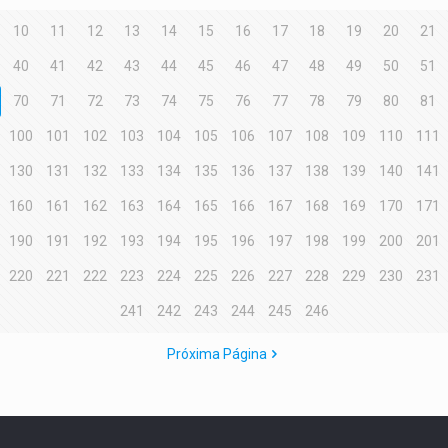
10
11
12
13
14
15
16
17
18
19
20
21
40
41
42
43
44
45
46
47
48
49
50
51
70
71
72
73
74
75
76
77
78
79
80
81
100
101
102
103
104
105
106
107
108
109
110
111
130
131
132
133
134
135
136
137
138
139
140
141
160
161
162
163
164
165
166
167
168
169
170
171
190
191
192
193
194
195
196
197
198
199
200
201
220
221
222
223
224
225
226
227
228
229
230
231
241
242
243
244
245
246
Próxima Página