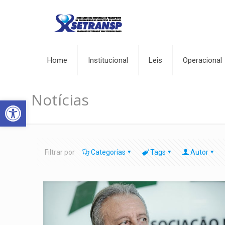
Home
Institucional
Leis
Operacional
Notícias
Abrir a barra de ferramentas
Filtrar por
Categorias
Tags
Autor