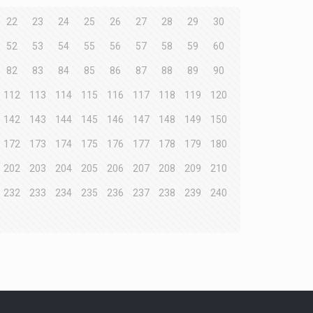
22
23
24
25
26
27
28
29
30
52
53
54
55
56
57
58
59
60
82
83
84
85
86
87
88
89
90
112
113
114
115
116
117
118
119
120
142
143
144
145
146
147
148
149
150
172
173
174
175
176
177
178
179
180
202
203
204
205
206
207
208
209
210
232
233
234
235
236
237
238
239
240