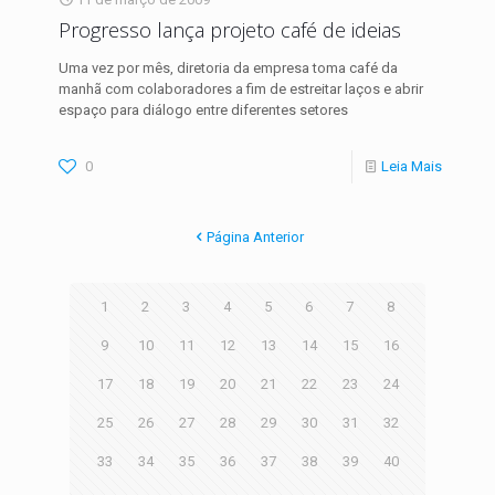
Progresso lança projeto café de ideias
Uma vez por mês, diretoria da empresa toma café da
manhã com colaboradores a fim de estreitar laços e abrir
espaço para diálogo entre diferentes setores
0
Leia Mais
Página Anterior
1
2
3
4
5
6
7
8
9
10
11
12
13
14
15
16
17
18
19
20
21
22
23
24
25
26
27
28
29
30
31
32
33
34
35
36
37
38
39
40