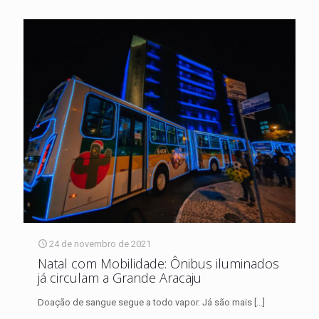
24 de novembro de 2021
Natal com Mobilidade: Ônibus iluminados
já circulam a Grande Aracaju
Doação de sangue segue a todo vapor. Já são mais
[…]