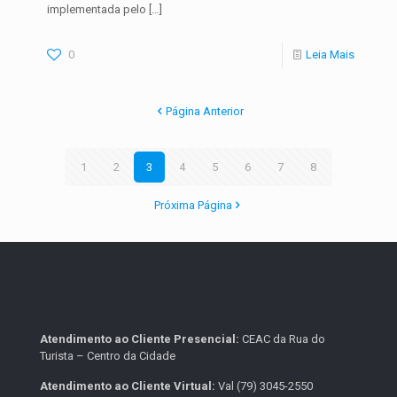
implementada pelo
[…]
0
Leia Mais
Página Anterior
1
2
3
4
5
6
7
8
Próxima Página
Atendimento ao Cliente Presencial:
CEAC da Rua do
Turista – Centro da Cidade
Atendimento ao Cliente Virtual:
Val (79) 3045-2550