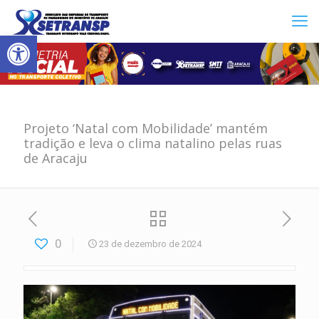
Abrir a barra de ferramentas
Projeto ‘Natal com Mobilidade’ mantém
tradição e leva o clima natalino pelas ruas
de Aracaju
0
23 de dezembro de 2024