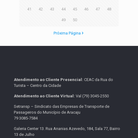
41
42
43
44
45
46
47
48
49
50
Próxima Página
Atendimento ao Cliente Presencial:
CEAC da Rua do
Turista – Centro da Cidade
Atendimento ao Cliente Virtual:
Val (79) 3045-2550
Setransp – Sindicato das Empresas de Transporte de
Passageiros do Município de Aracaju
79 3085-7584
Galeria Center 13. Rua Ananias Azevedo, 184, Sala 77, Bairro
13 de Julho