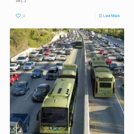
de
[…]
0
Leia Mais