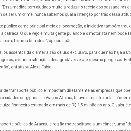
. “Essa medida tem ajudado muito a reduzir o receio dos passageiros e 
m de ser um crime, nunca sabemos qual a intenção por trás dessa atitu
te público como principal meio de locomoção, a iniciativa também trouxe
 catraca. O que vejo é muita gente pulando e o motorista nem pode f
a mim, foi uma boa ideia”, opinou João.
os assentos da dianteira são de uso exclusivo, para que não haja a uti
sageiros, evitando situações desagradáveis e até mesmo perigosas. Em
tão”, enfatizou Alexa Fábia.
etor de transporte público e impactam diretamente as empresas que op
 cidades sergipanas, a Viação Atalaia, houve o registro pelas câmera
juízo financeiro estimado em mais de R$ 1,5 milhão no ano. O valor é 
nsporte público de Aracaju e região metropolitana a um câncer, uma “