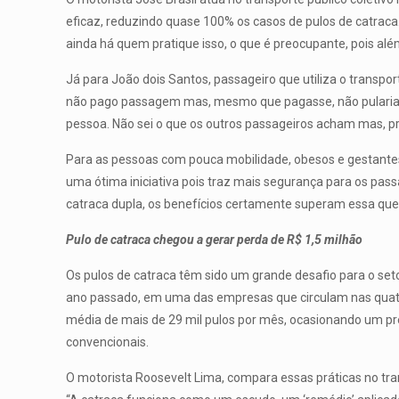
eficaz, reduzindo quase 100% os casos de pulos de catraca
ainda há quem pratique isso, o que é preocupante, pois alé
Já para João dois Santos, passageiro que utiliza o transpor
não pago passagem mas, mesmo que pagasse, não pularia a
pessoa. Não sei o que os outros passageiros acham mas, pr
Para as pessoas com pouca mobilidade, obesos e gestantes, 
uma ótima iniciativa pois traz mais segurança para os pas
catraca dupla, os benefícios certamente superam essa ques
Pulo de catraca chegou a gerar perda de R$ 1,5 milhão
Os pulos de catraca têm sido um grande desafio para o s
ano passado, em uma das empresas que circulam nas quatro
média de mais de 29 mil pulos por mês, ocasionando um pre
convencionais.
O motorista Roosevelt Lima, compara essas práticas no tra