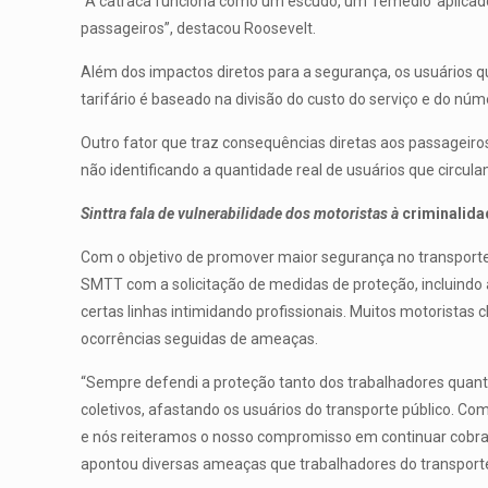
“A catraca funciona como um escudo, um ‘remédio’ aplicado
passageiros”, destacou Roosevelt.
Além dos impactos diretos para a segurança, os usuários q
tarifário é baseado na divisão do custo do serviço e do n
Outro fator que traz consequências diretas aos passageiros,
não identificando a quantidade real de usuários que circula
Sinttra fala de vulnerabilidade dos motoristas à
criminalida
Com o objetivo de promover maior segurança no transporte p
SMTT com a solicitação de medidas de proteção, incluindo 
certas linhas intimidando profissionais. Muitos motoristas
ocorrências seguidas de ameaças.
“Sempre defendi a proteção tanto dos trabalhadores quanto
coletivos, afastando os usuários do transporte público. Co
e nós reiteramos o nosso compromisso em continuar cobran
apontou diversas ameaças que trabalhadores do transporte