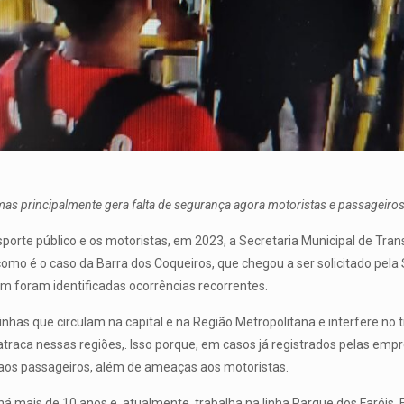
, mas principalmente gera falta de segurança agora motoristas e passageiro
nsporte público e os motoristas, em 2023, a Secretaria Municipal de Tr
como é o caso da Barra dos Coqueiros, que chegou a ser solicitado pela 
 foram identificadas ocorrências recorrentes.
linhas que circulam na capital e na Região Metropolitana e interfere n
traca nessas regiões,. Isso porque, em casos já registrados pelas empr
aos passageiros, além de ameaças aos motoristas.
 há mais de 10 anos e, atualmente, trabalha na linha Parque dos Faróis.