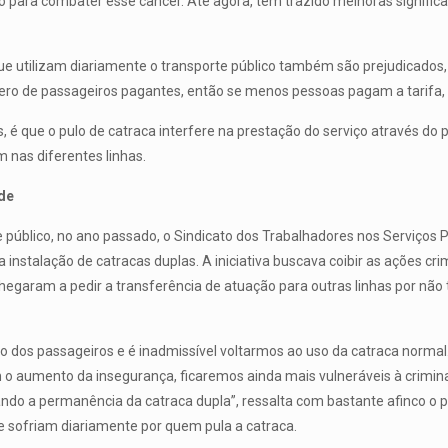
 para combater esse câncer. Até agora, tem trazido melhoras signific
ue utilizam diariamente o transporte público também são prejudicados
úmero de passageiros pagantes, então se menos pessoas pagam a tarifa,
 é que o pulo de catraca interfere na prestação do serviço através do p
m nas diferentes linhas.
de
úblico, no ano passado, o Sindicato dos Trabalhadores nos Serviços Pú
a instalação de catracas duplas. A iniciativa buscava coibir as ações
 chegaram a pedir a transferência de atuação para outras linhas por não
 dos passageiros e é inadmissível voltarmos ao uso da catraca normal. 
m o aumento da insegurança, ficaremos ainda mais vulneráveis à crimina
do a permanência da catraca dupla”, ressalta com bastante afinco o pr
 sofriam diariamente por quem pula a catraca.