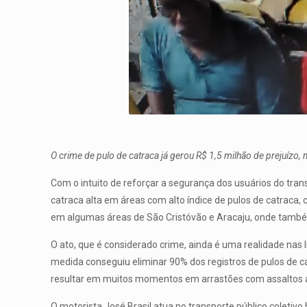
O crime de pulo de catraca já gerou R$ 1,5 milhão de prejuízo
Com o intuito de reforçar a segurança dos usuários do tra
catraca alta em áreas com alto índice de pulos de catraca, 
em algumas áreas de São Cristóvão e Aracaju, onde também
O ato, que é considerado crime, ainda é uma realidade nas 
medida conseguiu eliminar 90% dos registros de pulos de ca
resultar em muitos momentos em arrastões com assaltos 
O motorista José Brasil atua no transporte público coletivo