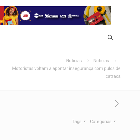
Notícias
Notícias
Motoristas voltam a apontar insegurança com pulos de
catraca
Tags
Categorias