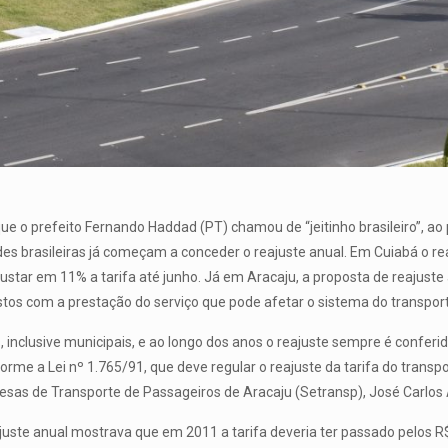
o prefeito Fernando Haddad (PT) chamou de “jeitinho brasileiro”, ao p
dades brasileiras já começam a conceder o reajuste anual. Em Cuiabá o r
ustar em 11% a tarifa até junho. Já em Aracaju, a proposta de reajuste
ustos com a prestação do serviço que pode afetar o sistema do transport
 inclusive municipais, e ao longo dos anos o reajuste sempre é confer
rme a Lei nº 1.765/91, que deve regular o reajuste da tarifa do transp
resas de Transporte de Passageiros de Aracaju (Setransp), José Carlos
juste anual mostrava que em 2011 a tarifa deveria ter passado pelos R