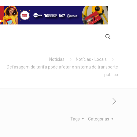
Notícias
Notícias - Locais
Defasagem da tarifa pode afetar o sistema do transporte
público
Tags
Categorias