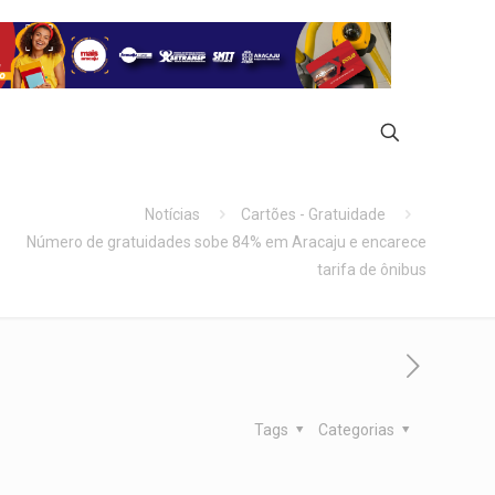
Notícias
Cartões - Gratuidade
Número de gratuidades sobe 84% em Aracaju e encarece
tarifa de ônibus
Tags
Categorias