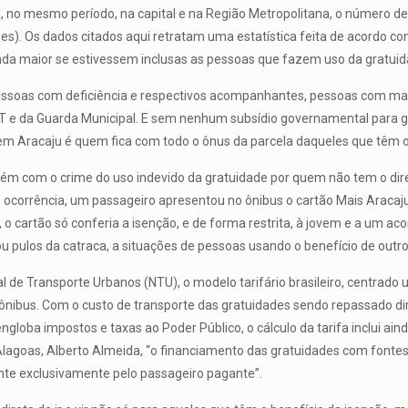
a, no mesmo período, na capital e na Região Metropolitana, o número d
s). Os dados citados aqui retratam uma estatística feita de acordo com
inda maior se estivessem inclusas as pessoas que fazem uso da gratuid
pessoas com deficiência e respectivos acompanhantes, pessoas com mais
 da SMTT e da Guarda Municipal. E sem nenhum subsídio governamental pa
m Aracaju é quem fica com todo o ônus da parcela daqueles que têm o d
bém com o crime do uso indevido da gratuidade por quem não tem o dire
ocorrência, um passageiro apresentou no ônibus o cartão Mais Aracaju E
 o cartão só conferia a isenção, e de forma restrita, à jovem e a um
ou pulos da catraca, a situações de pessoas usando o benefício de outro
 de Transporte Urbanos (NTU), o modelo tarifário brasileiro, centrado
o ônibus. Com o custo de transporte das gratuidades sendo repassado 
 engloba impostos e taxas ao Poder Público, o cálculo da tarifa inclui a
agoas, Alberto Almeida, “o financiamento das gratuidades com fontes 
nte exclusivamente pelo passageiro pagante”.