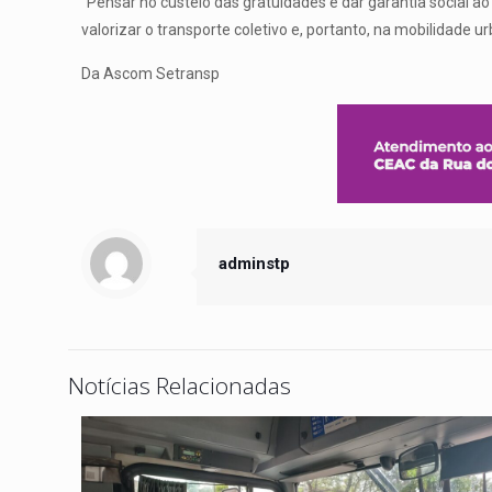
“Pensar no custeio das gratuidades é dar garantia social ao
valorizar o transporte coletivo e, portanto, na mobilidade u
Da Ascom Setransp
adminstp
Notícias Relacionadas