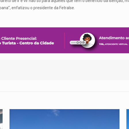
 direto de ir e vir não só para aqueles que têm o benefício da isenção
rbana”, enfatizou o presidente da Fetralse.