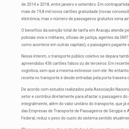
de 2014 e 2018, entre janeiro e setembro. Em contrapartid
mais de 19,8 mil novos cartões gratuidade (novas concessõe
eletrônica, mas o número de passageiros gratuitos seria a
O benefício da isenção total de tarifa em Aracaju atende 
policiais civis e militares, oficiais de justiça, agentes
como acontece em outras capitais), o passageiro pagante e
Nesse ínterim, o transporte público coletivo se depara tam
apreendidos 436 cartões falsos ou de terceiros. Em recente 
cognitiva, sem que a mesma estivesse com ele. No entanto,
receita no transporte é desde entradas pela porta traseira 
De acordo com estudos realizados pela Associação Nacional
setor e contribui diretamente para afastar o passageiro d
integralmente, além do valor unitário do transporte, que já
das Empresas de Transporte de Passageiros de Sergipe e Al
Federal, reduz o peso do custo do sistema sentido atualme