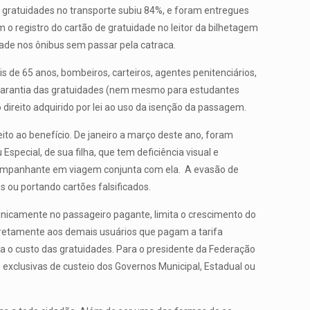
e gratuidades no transporte subiu 84%, e foram entregues
 o registro do cartão de gratuidade no leitor da bilhetagem
ade nos ônibus sem passar pela catraca.
 de 65 anos, bombeiros, carteiros, agentes penitenciários,
ra garantia das gratuidades (nem mesmo para estudantes
ireito adquirido por lei ao uso da isenção da passagem.
ito ao benefício. De janeiro a março deste ano, foram
special, de sua filha, que tem deficiência visual e
 acompanhante em viagem conjunta com ela. A evasão de
s ou portando cartões falsificados.
 unicamente no passageiro pagante, limita o crescimento do
diretamente aos demais usuários que pagam a tarifa
inda o custo das gratuidades. Para o presidente da Federação
exclusivas de custeio dos Governos Municipal, Estadual ou