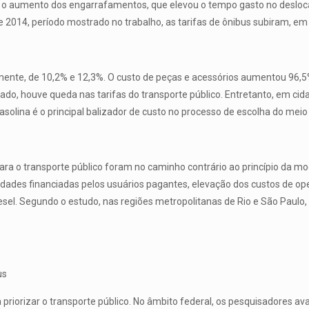
á o aumento dos engarrafamentos, que elevou o tempo gasto no desloca
de 2014, período mostrado no trabalho, as tarifas de ônibus subiram, 
ente, de 10,2% e 12,3%. O custo de peças e acessórios aumentou 96,5%; 
o, houve queda nas tarifas do transporte público. Entretanto, em cidad
solina é o principal balizador de custo no processo de escolha do meio
para o transporte público foram no caminho contrário ao princípio da m
uidades financiadas pelos usuários pagantes, elevação dos custos de
esel. Segundo o estudo, nas regiões metropolitanas de Rio e São Paulo
us
a priorizar o transporte público. No âmbito federal, os pesquisadores a