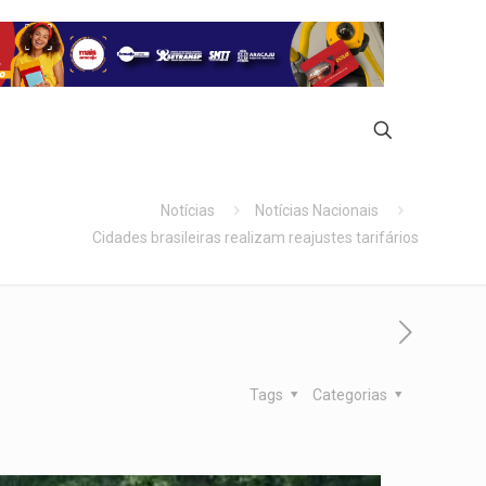
Notícias
Notícias Nacionais
Cidades brasileiras realizam reajustes tarifários
Tags
Categorias