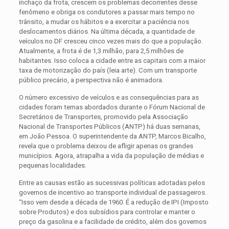
inchaço da frota, crescem os problemas decorrentes desse
fenômeno e obriga os condutores a passar mais tempo no
trânsito, a mudar os hábitos e a exercitar a paciência nos
deslocamentos diários. Na última década, a quantidade de
veículos no DF cresceu cinco vezes mais do que a população.
Atualmente, a frota é de 1,3 milhão, para 2,5 milhões de
habitantes. Isso coloca a cidade entre as capitais com a maior
taxa de motorização do país (leia arte). Com um transporte
público precário, a perspectiva não é animadora.
O número excessivo de veículos e as consequências para as
cidades foram temas abordados durante o Fórum Nacional de
Secretários de Transportes, promovido pela Associação
Nacional de Transportes Públicos (ANTP) há duas semanas,
em João Pessoa. O superintendente da ANTP, Marcos Bicalho,
revela que o problema deixou de afligir apenas os grandes
municípios. Agora, atrapalha a vida da população de médias e
pequenas localidades.
Entre as causas estão as sucessivas políticas adotadas pelos
governos de incentivo ao transporte individual de passageiros.
“Isso vem desde a década de 1960. É a redução de IPI (Imposto
sobre Produtos) e dos subsídios para controlar e manter o
preço da gasolina e a facilidade de crédito, além dos governos