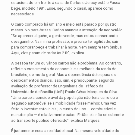
estacionado em frente à casa de Carlos e Juracy está o Fusca
bege, modelo 1981. Esse, segundo o casal, aparece como
necessidade.
O carro comprado há um ano e meio está parado por quatro
meses. No para-brisas, Carlos anuncia a intenção de negociá-lo.
“Se aparecer alguém, a gente vende, mas estou consertando
devagarinho. Na minha profissão, é preciso ter agilidade, sair
para comprar peça e trabalhar à noite. Nem sempre tem ônibus.
Aqui, eles param de rodar às 21h”, explica.
A pessoa ter um ou vários carros não é problema. Ao contrário,
reflete o crescimento da economia e a melhoria da renda do
brasileiro, de modo geral. Mas a dependência deles para os
deslocamentos diários, isso, sim, é preocupante, segundo
avaliação do professor de Engenharia de Tráfego da
Universidade de Brasília (UnB) Paulo César Marques da Silva.
“Uma parcela considerável da população não teria carro ou o
segundo automóvel se a mobilidade fosse melhor. Uma vez
feito o investimento inicial, o custo do uso — combustível e
manutenção — é relativamente baixo. Então, ela não se submete
ao transporte público oferecido”, explica Marques.
É justamente essa a realidade local. Na mesma velocidade do