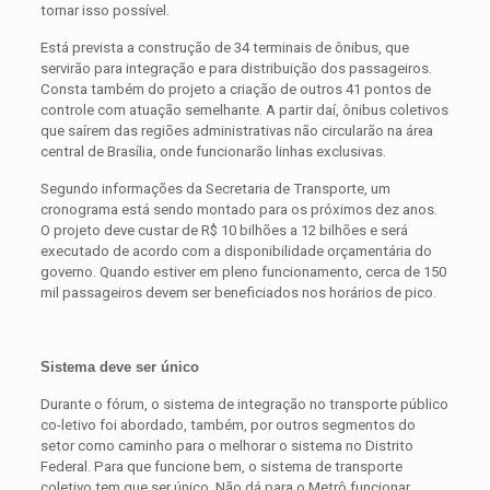
tornar isso possível.
Está prevista a construção de 34 terminais de ônibus, que
servirão para integração e para distribuição dos
passageiros
.
Consta também do projeto a criação de outros 41 pontos de
controle com atuação semelhante. A partir daí, ônibus coletivos
que saírem das regiões administrativas não circularão na área
central de Brasília, onde funcionarão linhas exclusivas.
Segundo informações da Secretaria de
Transporte
, um
cronograma está sendo montado para os próximos dez anos.
O projeto deve custar de R$ 10 bilhões a 12 bilhões e será
executado de acordo com a disponibilidade orçamentária do
governo. Quando estiver em pleno funcionamento, cerca de 150
mil
passageiros
devem ser beneficiados nos horários de pico.
Sistema deve ser único
Durante o fórum, o sistema de integração no
transporte
público
co-letivo foi abordado, também, por outros segmentos do
setor como caminho para o melhorar o sistema no Distrito
Federal. Para que funcione bem, o sistema de
transporte
coletivo tem que ser único. Não dá para o Metrô funcionar