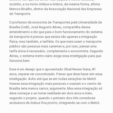
sozinho, e os micro-ônibus e ônibus, da mesma forma, afirma
Marcos Bicalho
, diretor da Associação Nacional das Empresas
de T
ransporte
.
O professor de economia de
Transportes
pela Universidade de
Brasília (UnB), José Augusto Abreu, compartilha desse
entendimento e diz que para o bom funcionamento do sistema
de
transporte
é preciso que exista não apenas a integração
física, mas também, a tarifária. Os que mais usam o
transporte
público são pessoas mais carentes e, por isso, pensar uma
tarifa única é necessário, complementa o economista. Segundo
Abreu, o sistema metro-viário exige essa interligação para que
funcione bem.
Esse é um desejo que o aposentado Olival Nunes Viana, 81
anos, esperar ver concretizado. Penso que deve haver sim essa
interligação. Acho até que se em todas estações do Metrô
tivesse essa integração mais pessoas o usariam e o centro de
Brasília teria menos carros, argumenta. Mas essa integração só
deve começar a se tornar realidade em dois anos e meio,
segundo o projeto, quando o primeiro dos três corredores
exclusivos de ônibus fica pronto, integrando-se com o Metrô.