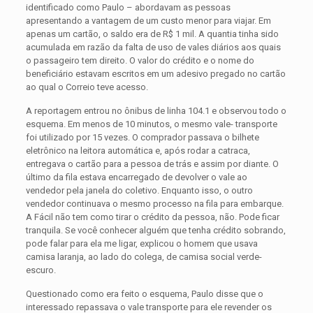
identificado como Paulo – abordavam as pessoas
apresentando a vantagem de um custo menor para viajar. Em
apenas um cartão, o saldo era de R$ 1 mil. A quantia tinha sido
acumulada em razão da falta de uso de vales diários aos quais
o passageiro tem direito. O valor do crédito e o nome do
beneficiário estavam escritos em um adesivo pregado no cartão
ao qual o Correio teve acesso.
A reportagem entrou no ônibus de linha 104.1 e observou todo o
esquema. Em menos de 10 minutos, o mesmo vale- transporte
foi utilizado por 15 vezes. O comprador passava o bilhete
eletrônico na leitora automática e, após rodar a catraca,
entregava o cartão para a pessoa de trás e assim por diante. O
último da fila estava encarregado de devolver o vale ao
vendedor pela janela do coletivo. Enquanto isso, o outro
vendedor continuava o mesmo processo na fila para embarque.
A Fácil não tem como tirar o crédito da pessoa, não. Pode ficar
tranquila. Se você conhecer alguém que tenha crédito sobrando,
pode falar para ela me ligar, explicou o homem que usava
camisa laranja, ao lado do colega, de camisa social verde-
escuro.
Questionado como era feito o esquema, Paulo disse que o
interessado repassava o vale transporte para ele revender os