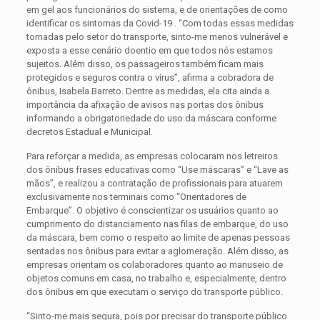
em gel aos funcionários do sistema, e de orientações de como
identificar os sintomas da Covid-19 . “Com todas essas medidas
tomadas pelo setor do transporte, sinto-me menos vulnerável e
exposta a esse cenário doentio em que todos nós estamos
sujeitos. Além disso, os passageiros também ficam mais
protegidos e seguros contra o vírus”, afirma a cobradora de
ônibus, Isabela Barreto. Dentre as medidas, ela cita ainda a
importância da afixação de avisos nas portas dos ônibus
informando a obrigatoriedade do uso da máscara conforme
decretos Estadual e Municipal.
Para reforçar a medida, as empresas colocaram nos letreiros
dos ônibus frases educativas como “Use máscaras” e “Lave as
mãos”, e realizou a contratação de profissionais para atuarem
exclusivamente nos terminais como “Orientadores de
Embarque”. O objetivo é conscientizar os usuários quanto ao
cumprimento do distanciamento nas filas de embarque, do uso
da máscara, bem como o respeito ao limite de apenas pessoas
sentadas nos ônibus para evitar a aglomeração. Além disso, as
empresas orientam os colaboradores quanto ao manuseio de
objetos comuns em casa, no trabalho e, especialmente, dentro
dos ônibus em que executam o serviço do transporte público.
“Sinto-me mais segura, pois por precisar do transporte público