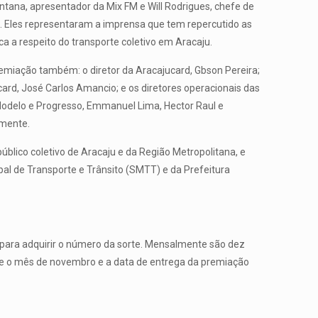
antana, apresentador da Mix FM e Will Rodrigues, chefe de
. Eles representaram a imprensa que tem repercutido as
ca a respeito do transporte coletivo em Aracaju.
emiação também: o diretor da Aracajucard, Gbson Pereira;
card, José Carlos Amancio; e os diretores operacionais das
Modelo e Progresso, Emmanuel Lima, Hector Raul e
mente.
lico coletivo de Aracaju e da Região Metropolitana, e
l de Transporte e Trânsito (SMTT) e da Prefeitura
 para adquirir o número da sorte. Mensalmente são dez
te o mês de novembro e a data de entrega da premiação