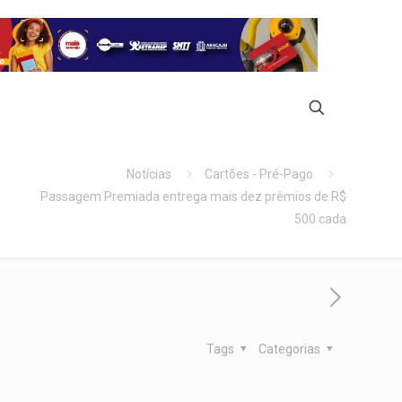
Notícias
Cartões - Pré-Pago
Passagem Premiada entrega mais dez prêmios de R$
500 cada
Tags
Categorias