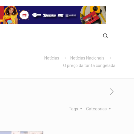
Notícias
Notícias Nacionais
O preço da tarifa congelada
Tags
Categorias