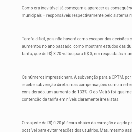
Como era inevitável, já começam a aparecer as consequênci
municipais – responsáveis respectivamente pelo sistema me
Tarefa difícil, pois não haverá como escapar das decisões
aumentou no ano passado, como mostram estudos das duas
tarifa, que de R$ 3,20 voltou para R$ 3, em resposta às ma
Os números impressionam. A subvenção para a CPTM, por e
recebe subvenção direta, mas compensações como a referen
considerado, um aumento de 133%. O do Metrô foi igualmen
contenção da tarifa em níveis claramente irrealistas.
O reajuste de R$ 0,20 já ficara abaixo da correção exigida 
possível para evitar reações dos usuários. Mas, mesmo ass