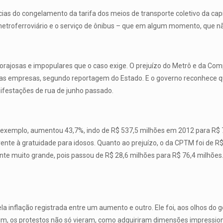
as do congelamento da tarifa dos meios de transporte coletivo da capi
troferroviário e o serviço de ônibus – que em algum momento, que não
 corajosas e impopulares que o caso exige. O prejuízo do Metrô e da C
 empresas, segundo reportagem do Estado. E o governo reconhece que
nifestações de rua de junho passado.
xemplo, aumentou 43,7%, indo de R$ 537,5 milhões em 2012 para R$ 7
te à gratuidade para idosos. Quanto ao prejuízo, o da CPTM foi de R$
te muito grande, pois passou de R$ 28,6 milhões para R$ 76,4 milhões
pela inflação registrada entre um aumento e outro. Ele foi, aos olhos d
im, os protestos não só vieram, como adquiriram dimensões impression