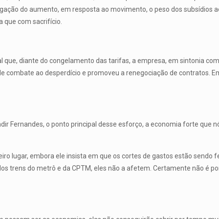
ogação do aumento, em resposta ao movimento, o peso dos subsídios ao 
a que com sacrifício.
al que, diante do congelamento das tarifas, a empresa, em sintonia com
es de combate ao desperdício e promoveu a renegociação de contratos. E
ir Fernandes, o ponto principal desse esforço, a economia forte que nó
iro lugar, embora ele insista em que os cortes de gastos estão sendo f
o dos trens do metrô e da CPTM, eles não a afetem. Certamente não é p