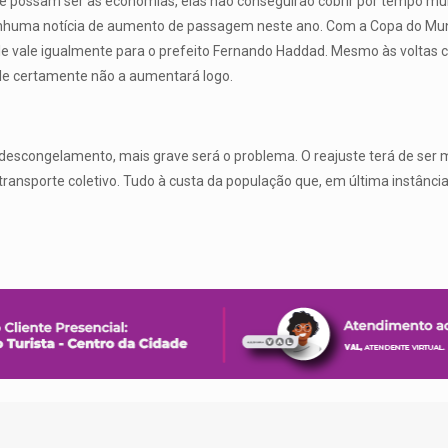
ue possam ser as economias, elas não conseguirão cobrir por tempo mu
enhuma notícia de aumento de passagem neste ano. Com a Copa do Mund
le vale igualmente para o prefeito Fernando Haddad. Mesmo às voltas c
le certamente não a aumentará logo.
escongelamento, mais grave será o problema. O reajuste terá de ser m
 transporte coletivo. Tudo à custa da população que, em última instânc