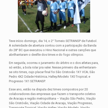
Teve início domingo, dia 14, o 2° Torneio SETRANSP de Futebol.
A solenidade de abertura contou com a participação da Banda
do 28° BC que executou o Hino Nacional e outras canções que
abrilhantaram o desfile dos times e do fogo olímpico.
Em seguida, ocorreu o juramento do árbitro e o dos atletas para,
só então, a bola rolar pra valer. Nesse primeiro dia enfrentaram-
se oito times, cujo placar final foi São Cristovão 1X1 VCA; São
Pedro 4X2 Cidade Histórica; Halley/Modelo 1X0 Tropical; e
Progresso 1X1 SETRANSP.
Esse ano, estão na disputa dez times compostos por 20
colaboradores das empresas que fazem o transporte coletivo
de Aracaju e região metropolitana – Viação São Pedro, Viação
São Cristóvão, Viação Cidade de Aracaju, Viação Progresso,
Transporte Tropical, Viação Halley, Viação Modelo, Viação