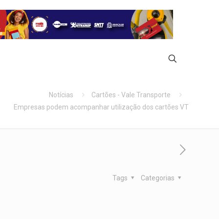
Notícias
Cartões - Vale Transporte
Empresas podem acompanhar utilização dos cartões VT
Tags
Categorias