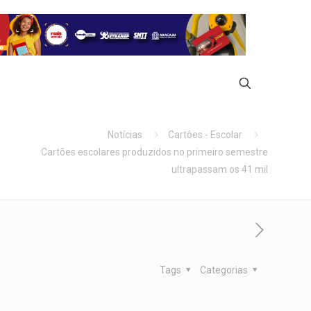
Notícias
Cartôes - Escolar
Cartões escolares produzidos no primeiro semestre
ultrapassam os 41 mil
Tags
Categorias